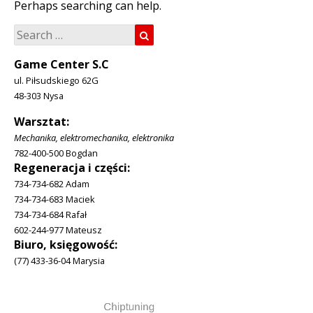
Perhaps searching can help.
Search
Search
for:
Game Center S.C
ul. Piłsudskiego 62G
48-303 Nysa
Warsztat:
Mechanika, elektromechanika, elektronika
782-400-500 Bogdan
Regeneracja i części:
734-734-682 Adam
734-734-683 Maciek
734-734-684 Rafał
602-244-977 Mateusz
Biuro, księgowość:
(77) 433-36-04 Marysia