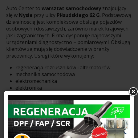
Auto Center to
warsztat samochodowy
znajdujący
się w
Nysie
przy ulicy
Piłsudskiego 62 G
. Podstawową
działalnością jest kompleksowa obsługa pojazdów
osobowych i dostawczych, zarówno marek krajowych
jak i zagranicznych. Firma dysponuje najnowszymi
urządzeniami diagnostyczno – pomiarowymi. Obsługą
klientów zajmują się doświadczenie w branży
pracownicy. Usługi które wykonujemy:
regeneracja rozruszników i alternatorów
mechanika samochodowa
elektromechanika
elektronika
serwis klimatyzacji
diagnostyka komputerowa
wymiana rozrządów
naprawy zawieszenia
układy wydechowe
naprawy układu hamulcowego
rozwiązywanie problemów z filtrami FAP/DPF