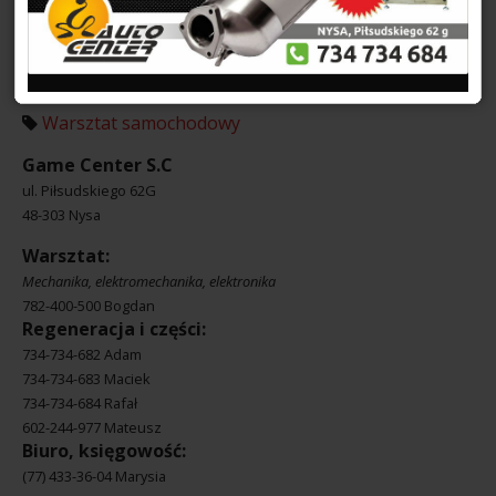
chiptuning
Jeżeli poszukują państwo zaufanego warsztatu
samochodowego – serdecznie zapraszamy !
Warsztat samochodowy
Game Center S.C
ul. Piłsudskiego 62G
48-303 Nysa
Warsztat:
Mechanika, elektromechanika, elektronika
782-400-500 Bogdan
Regeneracja i części:
734-734-682 Adam
734-734-683 Maciek
734-734-684 Rafał
602-244-977 Mateusz
Biuro, księgowość:
(77) 433-36-04 Marysia