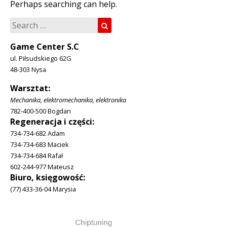
Perhaps searching can help.
Search
Search
for:
Game Center S.C
ul. Piłsudskiego 62G
48-303 Nysa
Warsztat:
Mechanika, elektromechanika, elektronika
782-400-500 Bogdan
Regeneracja i części:
734-734-682 Adam
734-734-683 Maciek
734-734-684 Rafał
602-244-977 Mateusz
Biuro, księgowość:
(77) 433-36-04 Marysia