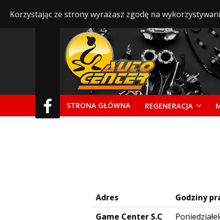
Korzystając ze strony wyrażasz zgodę na wykorzystywani
STRONA GŁÓWNA
REGENERACJA
Adres
Godziny pr
Game Center S.C
Poniedziałek