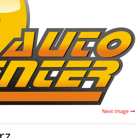
Next Image
rz